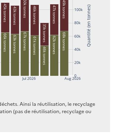
50k tonnes
49k tonnes
45k tonnes
Quantité (en tonnes)
47k tonnes
46k tonnes
43k tonnes
100k
80k
35k tonnes
68k tonnes
67k tonnes
66k tonnes
60k
63k tonnes
62k tonnes
61k tonnes
46k tonnes
40k
20k
0
Jul 2026
Aug 2026
hets. Ainsi la réutilisation, le recyclage
tion (pas de réutilisation, recyclage ou