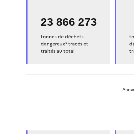
23 866 273
tonnes de déchets
t
dangereux* tracés et
d
traités au total
tr
Anné