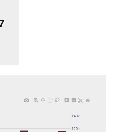
7
140k
120k