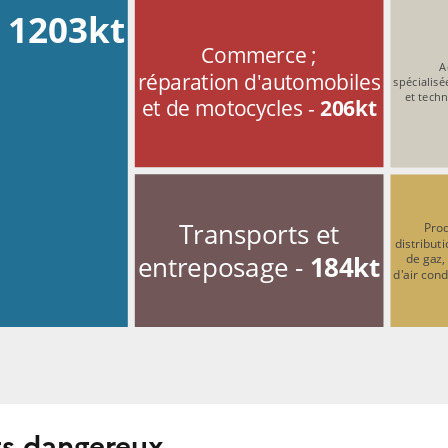
 
1203kt
Commerce ;
A
réparation d'automobiles
spécialisé
et techn
et de motocycles - 
206kt
Transports et
Prod
distributi
entreposage - 
184kt
de gaz,
d'air cond
ts dangereux