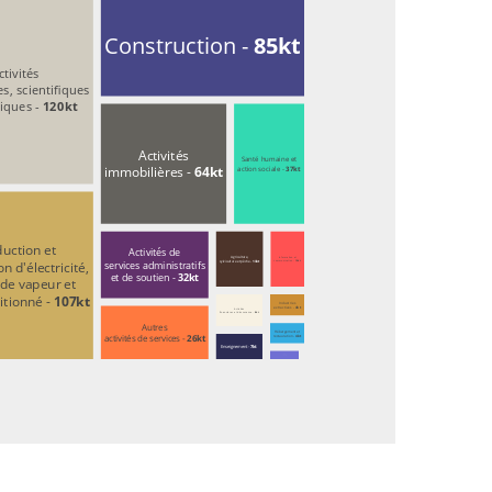
Construction - 
85kt
ctivités
es, scientifiques
iques - 
120kt
Activités
Santé humaine et
immobilières - 
64kt
action sociale - 
37kt
uction et
Activités de
Agriculture,
Information et
on d'électricité,
services administratifs
sylviculture et pêche - 
13kt
communication - 
10kt
et de soutien - 
32kt
 de vapeur et
itionné - 
107kt
Industries
extractives - 
4kt
Activités
financières et d'assurance - 
8kt
Autres
Hébergement et
activités de services - 
26kt
restauration - 
4kt
Enseignement - 
7kt