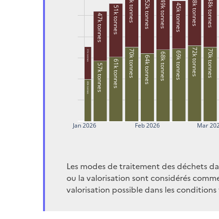
53k tonnes
48k tonnes
48k tonnes
49k tonnes
52k tonnes
45k tonnes
51k tonnes
47k tonnes
72k tonnes
70k tonnes
70k tonnes
31k tonnes
69k tonnes
68k tonnes
64k tonnes
61k tonnes
57k tonnes
40k tonnes
Jan 2026
Feb 2026
Mar 20
Les modes de traitement des déchets dange
ou la valorisation sont considérés comme 
valorisation possible dans les conditio