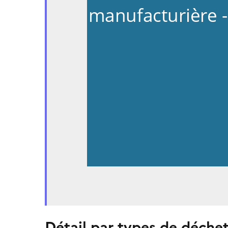
manufacturière -
Détail par types de déche