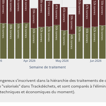
53k tonnes
53k tonnes
54k tonnes
58k tonnes
48k tonnes
53k tonnes
50k tonnes
52k tonnes
51k tonnes
41k tonnes
47k tonnes
45k tonnes
39k tonnes
39k tonnes
70k tonnes
69k tonnes
69k tonnes
68k tonnes
66k tonnes
65k tonnes
63k tonnes
63k tonnes
62k tonnes
62k tonnes
60k tonnes
60k tonnes
55k tonnes
48k tonnes
26
Apr 2026
May 2026
Jun 2026
Semaine de traitement
reux s'inscrivent dans la hiérarchie des traitements de déc
"valorisés" dans Trackdéchets, et sont comparés à l'élimina
ns techniques et économiques du moment).