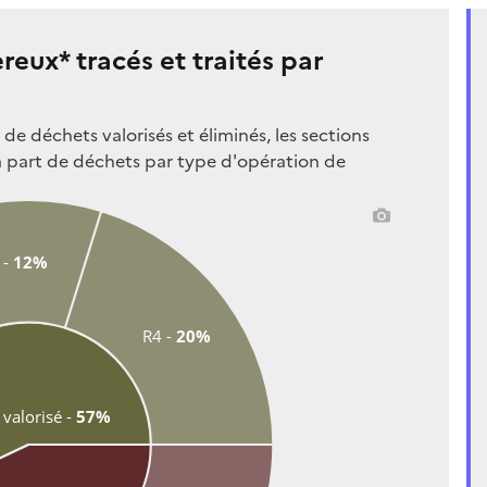
eux* tracés et traités par
e déchets valorisés et éliminés, les sections
a part de déchets par type d'opération de
 - 
12%
R4 - 
20%
valorisé - 
57%